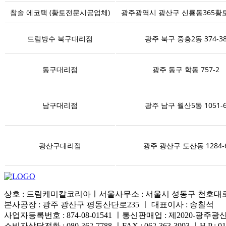
참솔 에코택 (황토전문시공업체)
광주광역시 광산구 신룡동365황
드림방수 북구대리점
광주 북구 중흥2동 374-3
동구대리점
광주 동구 학동 757-2
남구대리점
광주 남구 월산5동 1051-
광산구대리점
광주 광산구 도산동 1284-
상호 : 드림케미칼코리아ㅣ서울사무소 : 서울시 성동구 천호대로 4
본사공장 : 광주 광산구 평동산단로235 ㅣ 대표이사 : 송칠석
사업자등록번호 : 874-08-01541 ㅣ통신판매업 : 제2020-광주광산
소비자상담전화 : 080-362-7788 ㅣFAX : 062-363-3993 ㅣH.P