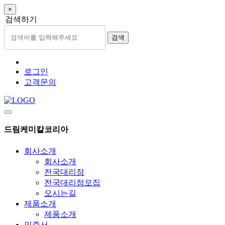
×
검색하기
검색
로그인
고객문의
드림케미칼코리아
회사소개
회사소개
전국대리점
전국대리점모집
오시는길
제품소개
제품소개
인증서