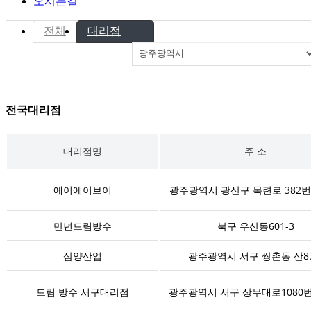
오시는길
전체
대리점
전국대리점
대리점명
주 소
에이에이브이
광주광역시 광산구 목련로 382번
만년드림방수
북구 우산동601-3
삼양산업
광주광역시 서구 쌍촌동 산87
드림 방수 서구대리점
광주광역시 서구 상무대로1080번