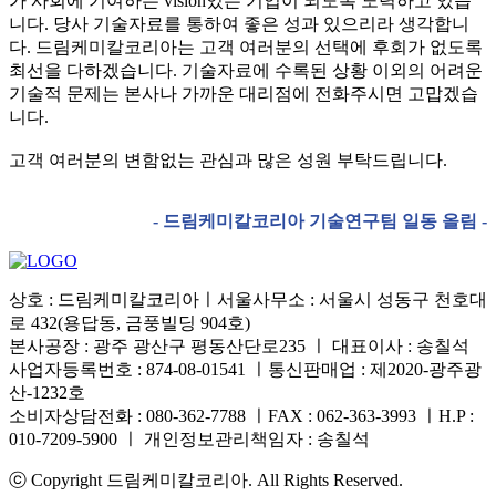
가 사회에 기여하는 vision있는 기업이 되도록 노력하고 있습
니다. 당사 기술자료를 통하여 좋은 성과 있으리라 생각합니
다. 드림케미칼코리아는 고객 여러분의 선택에 후회가 없도록
최선을 다하겠습니다. 기술자료에 수록된 상황 이외의 어려운
기술적 문제는 본사나 가까운 대리점에 전화주시면 고맙겠습
니다.
고객 여러분의 변함없는 관심과 많은 성원 부탁드립니다.
- 드림케미칼코리아 기술연구팀 일동 올림 -
상호 : 드림케미칼코리아ㅣ서울사무소 : 서울시 성동구 천호대
로 432(용답동, 금풍빌딩 904호)
본사공장 : 광주 광산구 평동산단로235 ㅣ 대표이사 : 송칠석
사업자등록번호 : 874-08-01541 ㅣ통신판매업 : 제2020-광주광
산-1232호
소비자상담전화 : 080-362-7788 ㅣFAX : 062-363-3993 ㅣH.P :
010-7209-5900 ㅣ 개인정보관리책임자 : 송칠석
ⓒ Copyright 드림케미칼코리아. All Rights Reserved.