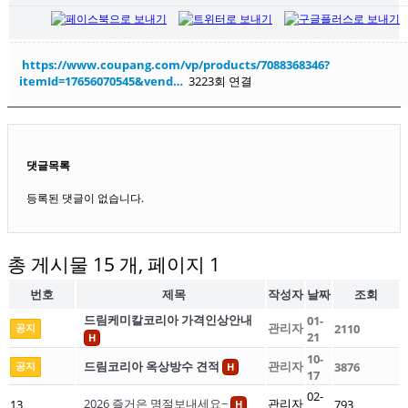
https://www.coupang.com/vp/products/7088368346?
itemId=17656070545&vend…
3223회 연결
목록
댓글목록
등록된 댓글이 없습니다.
총 게시물 15 개, 페이지 1
번호
제목
작성자
날짜
조회
드림케미칼코리아 가격인상안내
01-
관리자
공지
2110
21
H
10-
드림코리아 옥상방수 견적
관리자
공지
3876
H
17
02-
2026 즐거은 명절보내세요~
관리자
13
793
H