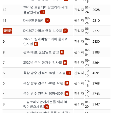
13
2025년 드림케미칼코리아 새해
01-
12
관리자
2028
설날인사말
24
H
07-
DK-308 황토리
관리자
11
2310
H
24
06-
DK-307 다막스 균열 보수제
관리자
열람중
2777
H
22
2022 드림케미칼코리아 한가위
09-
9
관리자
2830
인사말
07
H
02-
광주 매일, 전남일보 광고
관리자
8
3183
H
04
09-
2020년 추석 한가위 인사말
관리자
7
3364
H
28
10-
옥상 방수 견적서 70평~100평
관리자
6
4591
H
15
10-
옥상 방수 견적서 40평~60평
관리자
5
3768
H
15
10-
옥상 방수 견적서 10평~30평
관리자
4
3743
H
15
드림코리아관계자분들 새해 복
01-
3
관리자
3147
많이받으세요!
29
H
드림케미칼코리아 물품 변경 공지
11-