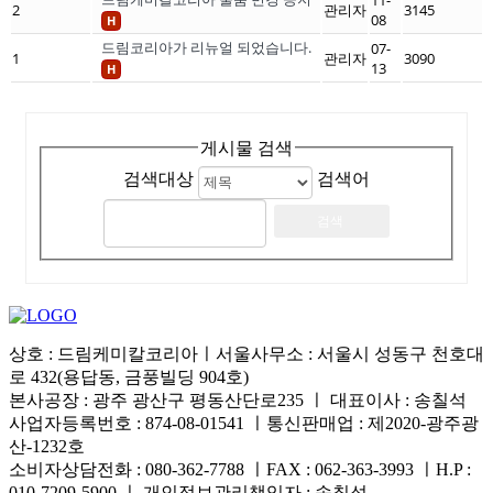
2
관리자
3145
08
H
드림코리아가 리뉴얼 되었습니다.
07-
1
관리자
3090
13
H
게시물 검색
검색대상
검색어
상호 : 드림케미칼코리아ㅣ서울사무소 : 서울시 성동구 천호대
로 432(용답동, 금풍빌딩 904호)
본사공장 : 광주 광산구 평동산단로235 ㅣ 대표이사 : 송칠석
사업자등록번호 : 874-08-01541 ㅣ통신판매업 : 제2020-광주광
산-1232호
소비자상담전화 : 080-362-7788 ㅣFAX : 062-363-3993 ㅣH.P :
010-7209-5900 ㅣ 개인정보관리책임자 : 송칠석