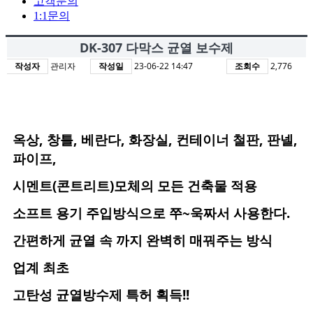
고객문의
1:1문의
DK-307 다막스 균열 보수제
작성자
관리자
작성일
23-06-22 14:47
조회수
2,776
옥상, 창틀, 베란다, 화장실, 컨테이너 철판, 판넬,
파이프,
시멘트(콘트리트)모체의 모든 건축물 적용
소프트 용기 주입방식으로 쭈~욱짜서 사용한다.
간편하게 균열 속 까지 완벽히 매꿔주는 방식
업계 최초
고탄성 균열방수제 특허 획득!!