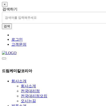
×
검색하기
검색
로그인
고객문의
드림케미칼코리아
회사소개
회사소개
전국대리점
전국대리점모집
오시는길
제품소개