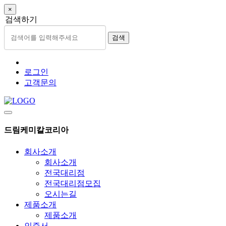
×
검색하기
검색
로그인
고객문의
드림케미칼코리아
회사소개
회사소개
전국대리점
전국대리점모집
오시는길
제품소개
제품소개
인증서