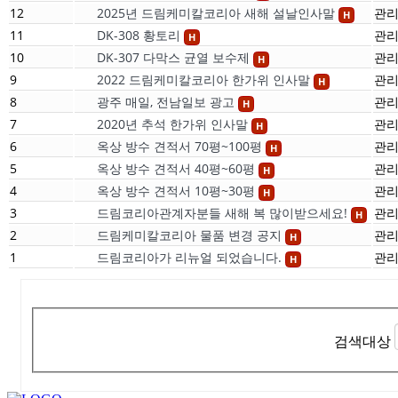
12
2025년 드림케미칼코리아 새해 설날인사말
관
H
11
DK-308 황토리
관
H
10
DK-307 다막스 균열 보수제
관
H
9
2022 드림케미칼코리아 한가위 인사말
관
H
8
광주 매일, 전남일보 광고
관
H
7
2020년 추석 한가위 인사말
관
H
6
옥상 방수 견적서 70평~100평
관
H
5
옥상 방수 견적서 40평~60평
관
H
4
옥상 방수 견적서 10평~30평
관
H
3
드림코리아관계자분들 새해 복 많이받으세요!
관
H
2
드림케미칼코리아 물품 변경 공지
관
H
1
드림코리아가 리뉴얼 되었습니다.
관
H
검색대상