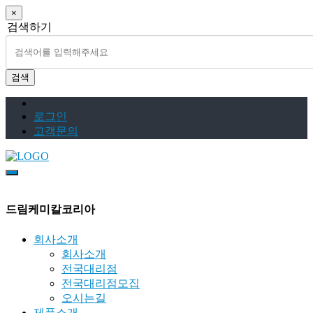
×
검색하기
검색
로그인
고객문의
드림케미칼코리아
회사소개
회사소개
전국대리점
전국대리점모집
오시는길
제품소개