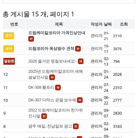
총 게시물 15 개, 페이지 1
번호
제목
작성자
날짜
조회
드림케미칼코리아 가격인상안내
01-
관리자
공지
2110
21
H
10-
드림코리아 옥상방수 견적
관리자
공지
3876
H
17
02-
2026 즐거은 명절보내세요~
관리자
열람중
794
H
13
2025년 드림케미칼코리아 새해
01-
12
관리자
2028
설날인사말
24
H
07-
DK-308 황토리
관리자
11
2310
H
24
06-
DK-307 다막스 균열 보수제
관리자
10
2777
H
22
2022 드림케미칼코리아 한가위
09-
9
관리자
2830
인사말
07
H
02-
광주 매일, 전남일보 광고
관리자
8
3183
H
04
09-