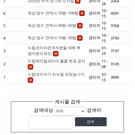
2020년 추석 한가위 인사말
관리자
7
3364
H
28
10-
옥상 방수 견적서 70평~100평
관리자
6
4591
H
15
10-
옥상 방수 견적서 40평~60평
관리자
5
3768
H
15
10-
옥상 방수 견적서 10평~30평
관리자
4
3743
H
15
드림코리아관계자분들 새해 복
01-
3
관리자
3147
많이받으세요!
29
H
드림케미칼코리아 물품 변경 공지
11-
2
관리자
3145
08
H
드림코리아가 리뉴얼 되었습니다.
07-
1
관리자
3090
13
H
게시물 검색
검색대상
검색어