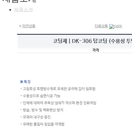
제품소개
이전상품
다음상품
코팅제 | DK-306 탑코팅 (수용성 
가격
▣ 특 징
- 고침투성 투명방수제로 모세관 공극에 깊이 침투함.
- 수용성으로 습면시공 가능
- 인체에 대하여 무독성 냄새가 적으며 환경 친화적임
- 방습, 방수 및 백화현상 방지
- 모체의 내구성 증진
- 유해한 물질의 침입을 억제함