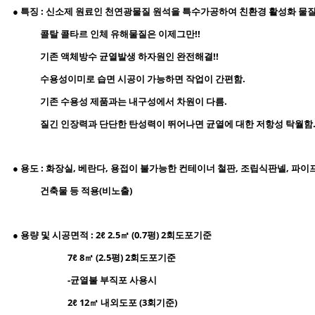
​● 특징 : 신소제 원료인 천연광물질 원석을 특수가공하여 친환경 활성화 물질
콜탈 콜타
르 인체 유해물질은 이제그만!!
기존 액체방수 균열발생 하자원인 완전해결!!
수용성이미로 습면
시공이 가능하면 작업이 간편함.
기존 수용성 제품과는 내구성에서 차원이 다름.
질긴 인장력과 단단한 탄성력이 뛰어나면 균열에 대한 저항성 탁월함
● 용도 : 화장실, 베란다, 용접이 불가능한 컨테이너 철판, 조립식판넬, 파
건축물 등 적용(비노출)
● 용량 및 시공면적 : 2ℓ 2.5㎡ (0.7평) 2회도포기준
7
ℓ 8㎡ (2.5평) 2회도포기준
-균열불 부직포 사용시
2ℓ 12㎡ 내외도포 (3회기준)