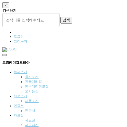
×
검색하기
검색
로그인
고객문의
드림케미칼코리아
회사소개
회사소개
전국대리점
전국대리점모집
오시는길
제품소개
제품소개
인증서
인증서
자료실
자료실
시공사진